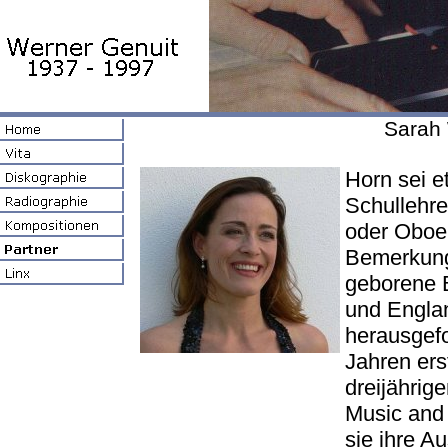
Sarah 
Horn sei e
Schullehre
oder Oboe 
Bemerkung 
geborene B
und Engla
herausgefo
Jahren ers
dreijährig
Music and
sie ihre A