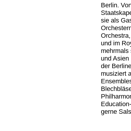
Berlin. Vo
Staatskape
sie als Ga
Orchester
Orchestra
und im Roy
mehrmals s
und Asien 
der Berlin
musiziert
Ensembles,
Blechbläse
Philharmon
Education-
gerne Sals