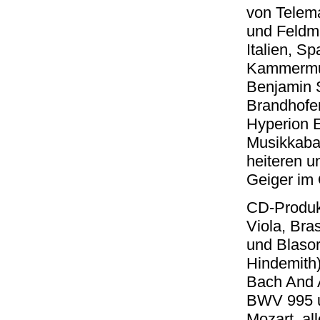
von Telema
und Feldma
Italien, S
Kammermus
Benjamin 
Brandhofer
Hyperion 
Musikkabar
heiteren 
Geiger im 
CD-Produk
Viola, Bra
und Blasor
Hindemith
Bach And A
BWV 995 u
Mozart, al