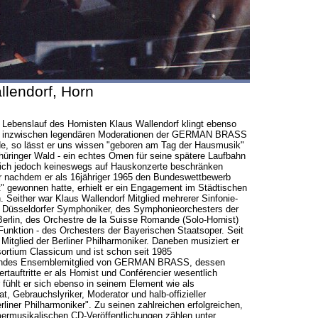
llendorf, Horn
 Lebenslauf des Hornisten Klaus Wallendorf klingt ebenso
ine inzwischen legendären Moderationen der GERMAN BRASS
de, so lässt er uns wissen "geboren am Tag der Hausmusik"
hüringer Wald - ein echtes Omen für seine spätere Laufbahn
 sich jedoch keineswegs auf Hauskonzerte beschränken
ar nachdem er als 16jähriger 1965 den Bundeswettbewerb
" gewonnen hatte, erhielt er ein Engagement im Städtischen
 Seither war Klaus Wallendorf Mitglied mehrerer Sinfonie-
r Düsseldorfer Symphoniker, des Symphonieorchesters der
erlin, des Orchestre de la Suisse Romande (Solo-Hornist)
r Funktion - des Orchesters der Bayerischen Staatsoper. Seit
 Mitglied der Berliner Philharmoniker. Daneben musiziert er
ortium Classicum und ist schon seit 1985
endes Ensemblemitglied von GERMAN BRASS, dessen
rtauftritte er als Hornist und Conférencier wesentlich
 fühlt er sich ebenso in seinem Element wie als
at, Gebrauchslyriker, Moderator und halb-offizieller
rliner Philharmoniker". Zu seinen zahlreichen erfolgreichen,
rmusikalischen CD-Veröffentlichungen zählen unter