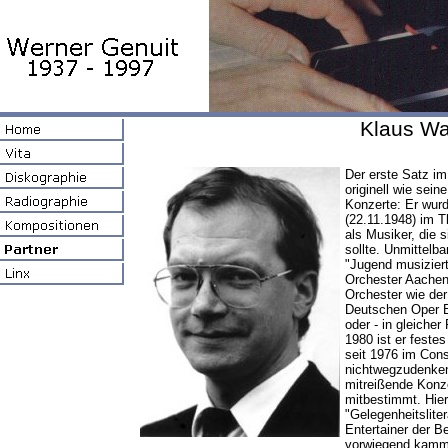
Klaus Wa
Der erste Satz im
originell wie se
Konzerte: Er wur
(22.11.1948) im T
als Musiker, die
sollte. Unmittelb
"Jugend musiziert
Orchester Aachen.
Orchester wie de
Deutschen Oper B
oder - in gleiche
1980 ist er festes
seit 1976 im Cons
nichtwegzudenk
mitreißende Konze
mitbestimmt. Hier
"Gelegenheitsliter
Entertainer der Be
vorwiegend kamme